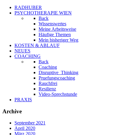
RADHUBER
PSYCHOTHERAPIE WIEN
Back
Wissenswertes
Meine Arbeitsweise
Häufige Themen
Mein bisheriger Weg
KOSTEN & ABLAUF
NEUES
COACHING
Back
Coaching
Disruptive_Thinking
Pruefungscoaching
Rauchfrei
Resilienz
Video-Sprechstunde
PRAXIS
Archive
September 2021
April 2020
März 2020