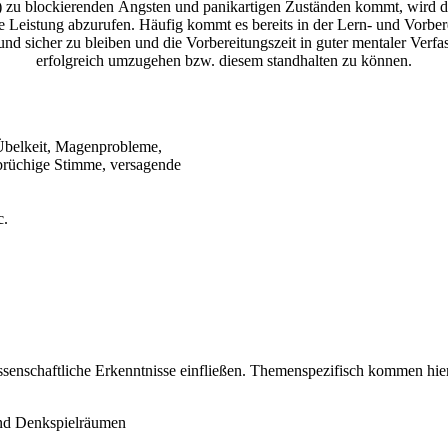
en) zu blockierenden Ängsten und panikartigen Zuständen kommt, wird
le Leistung abzurufen. Häufig kommt es bereits in der Lern- und Vorb
n und sicher zu bleiben und die Vorbereitungszeit in guter mentaler Ve
erfolgreich umzugehen bzw. diesem standhalten zu können.
 Übelkeit, Magenprobleme,
brüchige Stimme, versagende
c.
issenschaftliche Erkenntnisse einfließen. Themenspezifisch kommen hi
und Denkspielräumen