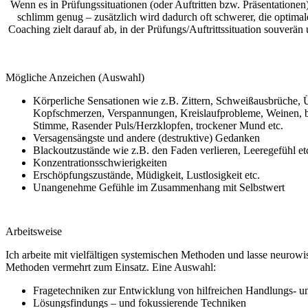
Wenn es in Prüfungssituationen (oder Auftritten bzw. Präsentation
schlimm genug – zusätzlich wird dadurch oft schwerer, die optima
Coaching zielt darauf ab, in der Prüfungs/Auftrittssituation souverä
Mögliche Anzeichen (Auswahl)
Körperliche Sensationen wie z.B. Zittern, Schweißausbrüche,
Kopfschmerzen, Verspannungen, Kreislaufprobleme, Weinen, 
Stimme, Rasender Puls/Herzklopfen, trockener Mund etc.
Versagensängste und andere (destruktive) Gedanken
Blackoutzustände wie z.B. den Faden verlieren, Leeregefühl et
Konzentrationsschwierigkeiten
Erschöpfungszustände, Müdigkeit, Lustlosigkeit etc.
Unangenehme Gefühle im Zusammenhang mit Selbstwert
Arbeitsweise
Ich arbeite mit vielfältigen systemischen Methoden und lasse neurow
Methoden vermehrt zum Einsatz. Eine Auswahl:
Fragetechniken zur Entwicklung von hilfreichen Handlungs- 
Lösungsfindungs – und fokussierende Techniken