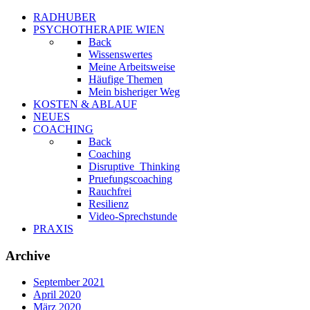
RADHUBER
PSYCHOTHERAPIE WIEN
Back
Wissenswertes
Meine Arbeitsweise
Häufige Themen
Mein bisheriger Weg
KOSTEN & ABLAUF
NEUES
COACHING
Back
Coaching
Disruptive_Thinking
Pruefungscoaching
Rauchfrei
Resilienz
Video-Sprechstunde
PRAXIS
Archive
September 2021
April 2020
März 2020