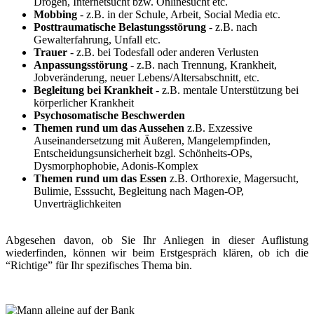
Drogen, Internetsucht bzw. Onlinesucht etc.
Mobbing
- z.B. in der Schule, Arbeit, Social Media etc.
Posttraumatische Belastungsstörung
- z.B. nach
Gewalterfahrung, Unfall etc.
Trauer
- z.B. bei Todesfall oder anderen Verlusten
Anpassungsstörung
- z.B. nach Trennung, Krankheit,
Jobveränderung, neuer Lebens/Altersabschnitt, etc.
Begleitung bei Krankheit
- z.B. mentale Unterstützung bei
körperlicher Krankheit
Psychosomatische Beschwerden
Themen rund um das Aussehen
z.B. Exzessive
Auseinandersetzung mit Äußeren, Mangelempfinden,
Entscheidungsunsicherheit bzgl. Schönheits-OPs,
Dysmorphophobie, Adonis-Komplex
Themen rund um das Essen
z.B. Orthorexie, Magersucht,
Bulimie, Esssucht, Begleitung nach Magen-OP,
Unverträglichkeiten
Abgesehen davon, ob Sie Ihr Anliegen in dieser Auflistung
wiederfinden, können wir beim Erstgespräch klären, ob ich die
“Richtige” für Ihr spezifisches Thema bin.